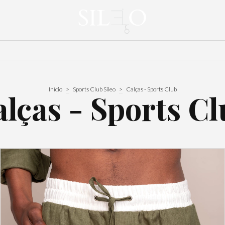
Início
>
Sports Club Sileo
>
Calças - Sports Club
lças - Sports C