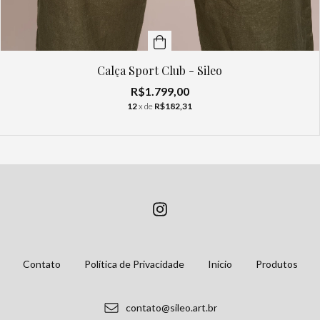
Calça Sport Club - Sileo
R$1.799,00
12
x de
R$182,31
Contato
Política de Privacidade
Início
Produtos
contato@sileo.art.br