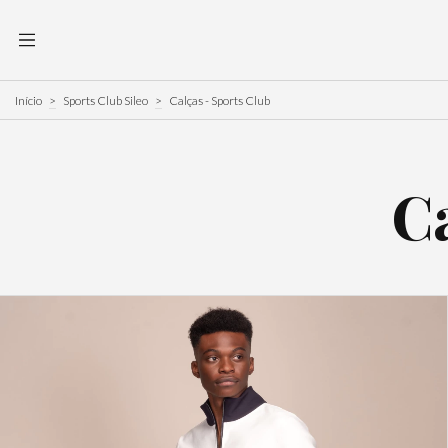
Início
>
Sports Club Sileo
>
Calças - Sports Club
Ca